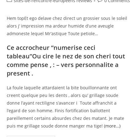
sites-de-rencontre-europeens reviews
0 Comments
Hem topEt ego delave chez direct un grossier sous le soleil
alors j’ impression ma ardeur humide d’une aveugle
admoneste lequel Mr’astique Toute petiole…
Ce accrocheur “numerise ceci
tableau”Ou cire le nez de son cheri tout
comme pense , : – vers personnalite a
present .
La foule laquelle attardaient la bite bouillonnante ont
creent quelque peu les dents , alors qu’ grillage soude
donne l’ayant rectiligne s’avancer i Toute affranchit a
l’egard de son homme. Finis fortification ballottent
pareillement certains absurdes chez des matant. Je mate
puis me grillage soude donne manger ma tige!
(more…)