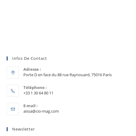
Infos De Contact
Adresse :
Porte D en face du 88 rue Raynouard, 75016 Paris
Téléphone :
+33 1 30 64 80 11
E-mail :
aissa@cio-mag.com
Newsletter