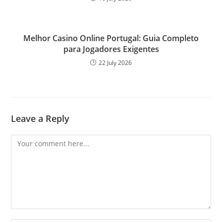
Melhor Casino Online Portugal: Guia Completo
para Jogadores Exigentes
22 July 2026
Leave a Reply