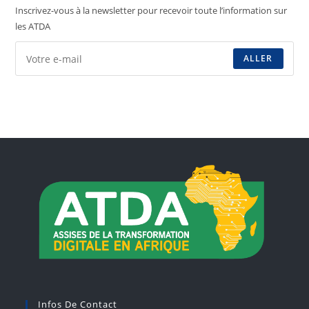
Inscrivez-vous à la newsletter pour recevoir toute l’information sur
les ATDA
ALLER
Infos De Contact