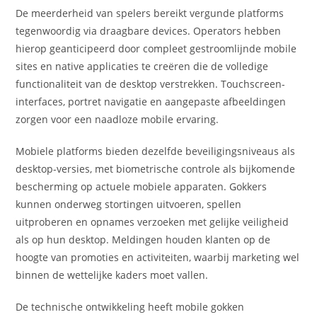
De meerderheid van spelers bereikt vergunde platforms
tegenwoordig via draagbare devices. Operators hebben
hierop geanticipeerd door compleet gestroomlijnde mobile
sites en native applicaties te creëren die de volledige
functionaliteit van de desktop verstrekken. Touchscreen-
interfaces, portret navigatie en aangepaste afbeeldingen
zorgen voor een naadloze mobile ervaring.
Mobiele platforms bieden dezelfde beveiligingsniveaus als
desktop-versies, met biometrische controle als bijkomende
bescherming op actuele mobiele apparaten. Gokkers
kunnen onderweg stortingen uitvoeren, spellen
uitproberen en opnames verzoeken met gelijke veiligheid
als op hun desktop. Meldingen houden klanten op de
hoogte van promoties en activiteiten, waarbij marketing wel
binnen de wettelijke kaders moet vallen.
De technische ontwikkeling heeft mobile gokken