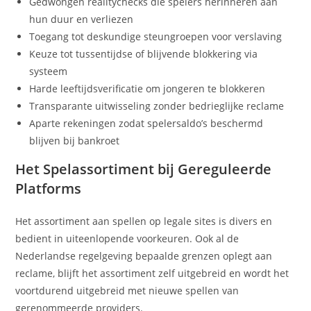
Gedwongen realitychecks die spelers herinneren aan
hun duur en verliezen
Toegang tot deskundige steungroepen voor verslaving
Keuze tot tussentijdse of blijvende blokkering via
systeem
Harde leeftijdsverificatie om jongeren te blokkeren
Transparante uitwisseling zonder bedrieglijke reclame
Aparte rekeningen zodat spelersaldo’s beschermd
blijven bij bankroet
Het Spelassortiment bij Gereguleerde
Platforms
Het assortiment aan spellen op legale sites is divers en
bedient in uiteenlopende voorkeuren. Ook al de
Nederlandse regelgeving bepaalde grenzen oplegt aan
reclame, blijft het assortiment zelf uitgebreid en wordt het
voortdurend uitgebreid met nieuwe spellen van
gerenommeerde providers.