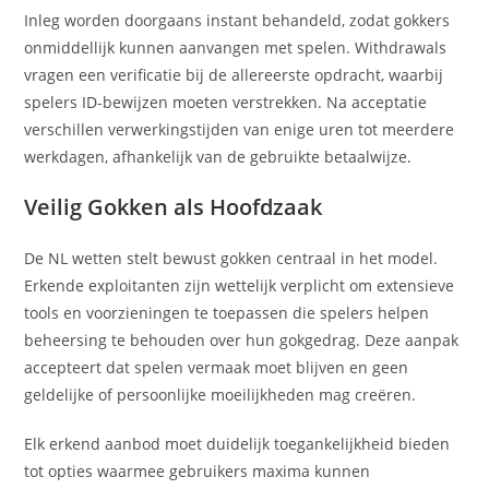
Inleg worden doorgaans instant behandeld, zodat gokkers
onmiddellijk kunnen aanvangen met spelen. Withdrawals
vragen een verificatie bij de allereerste opdracht, waarbij
spelers ID-bewijzen moeten verstrekken. Na acceptatie
verschillen verwerkingstijden van enige uren tot meerdere
werkdagen, afhankelijk van de gebruikte betaalwijze.
Veilig Gokken als Hoofdzaak
De NL wetten stelt bewust gokken centraal in het model.
Erkende exploitanten zijn wettelijk verplicht om extensieve
tools en voorzieningen te toepassen die spelers helpen
beheersing te behouden over hun gokgedrag. Deze aanpak
accepteert dat spelen vermaak moet blijven en geen
geldelijke of persoonlijke moeilijkheden mag creëren.
Elk erkend aanbod moet duidelijk toegankelijkheid bieden
tot opties waarmee gebruikers maxima kunnen