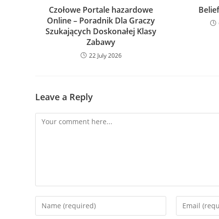
Czołowe Portale hazardowe
Belie
Online – Poradnik Dla Graczy
Szukających Doskonałej Klasy
Zabawy
22 July 2026
Leave a Reply