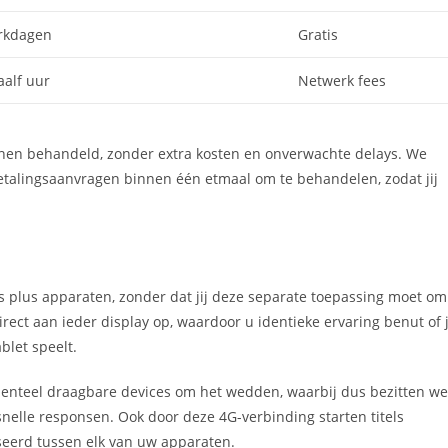
rkdagen
Gratis
aalf uur
Netwerk fees
jnen behandeld, zonder extra kosten en onverwachte delays. We
betalingsaanvragen binnen één etmaal om te behandelen, zodat jij
s plus apparaten, zonder dat jij deze separate toepassing moet om
rect aan ieder display op, waardoor u identieke ervaring benut of j
blet speelt.
menteel draagbare devices om het wedden, waarbij dus bezitten we
nelle responsen. Ook door deze 4G-verbinding starten titels
iseerd tussen elk van uw apparaten.