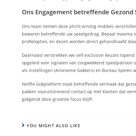
Ons Engagement betreffende Gezond 
Ons team nemen deze plicht ernstig middels verschillen
bewaren betreffende uw speelgedrag. Bepaal maxima in b
profielopties, en dezen worden direct gehandhaafd doo
Daarnaast verstrekken we self-exclusion keuzes lopend 
opgeleid voor signalen van zorgwekkend speelpatroon o
als instellingen (Anonieme Gokkers) en Bureau Spelen w
Netflix Gokplatform staat betreffende vermaak dat gezo
pakken vooruitstrevend contact op met klanten dat verm
gokgenot deze grootste focus blijft.
YOU MIGHT ALSO LIKE