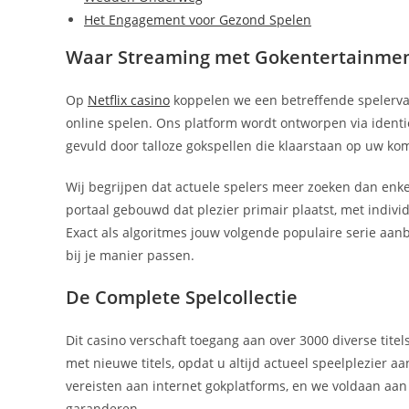
Het Engagement voor Gezond Spelen
Waar Streaming met Gokentertainmen
Op
Netflix casino
koppelen we een betreffende spelervar
online spelen. Ons platform wordt ontworpen via identie
gevuld door talloze gokspellen die klaarstaan op uw ko
Wij begrijpen dat actuele spelers meer zoeken dan enk
portaal gebouwd dat plezier primair plaatst, met indiv
Exact als algoritmes jouw volgende populaire serie aan
bij je manier passen.
De Complete Spelcollectie
Dit casino verschaft toegang aan over 3000 diverse tite
met nieuwe titels, opdat u altijd actueel speelplezier aa
vereisten aan internet gokplatforms, en we voldaan aan
garanderen.