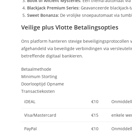
Book of Ancient Mysteries:
Een thema-automaat via 
Blackjack Premium Series:
Geavanceerde blackjack-taf
Sweet Bonanza:
De vrolijke snoepautomaat via tumbl
Veilige plus Vlotte Betalingsopties
Ons platform hanteren stevige beveiligingsprotocollen vo
afgehandeld via beveiligde verbindingen via versleut
betreffende digitaal bankieren.
Betaalmethode
Minimum Storting
Doorlooptijd Opname
Transactiekosten
iDEAL
€10
Onmiddelli
Visa/Mastercard
€15
enkele we
PayPal
€10
Onmiddelli