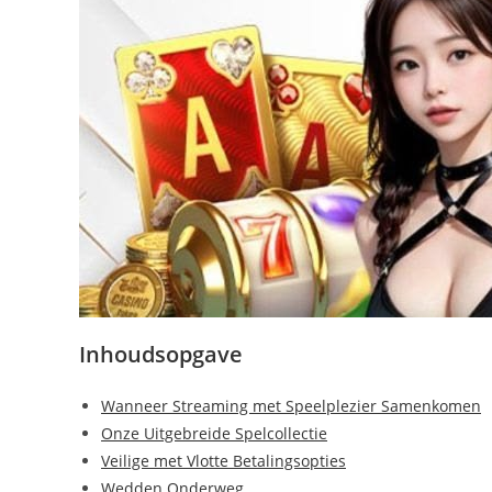
Inhoudsopgave
Wanneer Streaming met Speelplezier Samenkomen
Onze Uitgebreide Spelcollectie
Veilige met Vlotte Betalingsopties
Wedden Onderweg