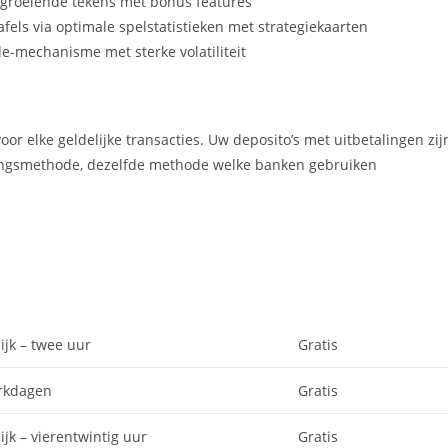
groeiende tekens met bonus features
els via optimale spelstatistieken met strategiekaarten
e-mechanisme met sterke volatiliteit
or elke geldelijke transacties. Uw deposito’s met uitbetalingen zij
elingsmethode, dezelfde methode welke banken gebruiken
jk – twee uur
Gratis
rkdagen
Gratis
jk – vierentwintig uur
Gratis