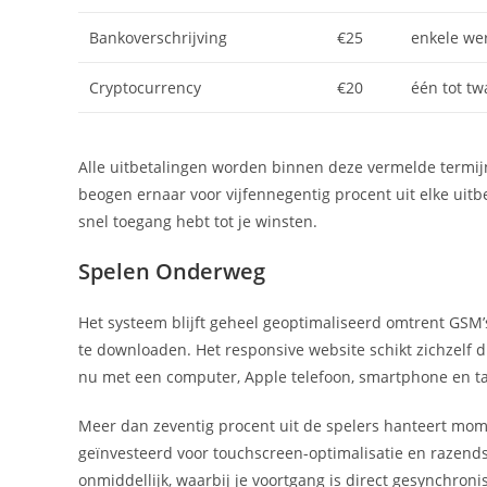
Bankoverschrijving
€25
enkele we
Cryptocurrency
€20
één tot tw
Alle uitbetalingen worden binnen deze vermelde termi
beogen ernaar voor vijfennegentig procent uit elke uit
snel toegang hebt tot je winsten.
Spelen Onderweg
Het systeem blijft geheel geoptimaliseerd omtrent GSM’
te downloaden. Het responsive website schikt zichzelf di
nu met een computer, Apple telefoon, smartphone en ta
Meer dan zeventig procent uit de spelers hanteert mo
geïnvesteerd voor touchscreen-optimalisatie en razends
onmiddellijk, waarbij je voortgang is direct gesynchron