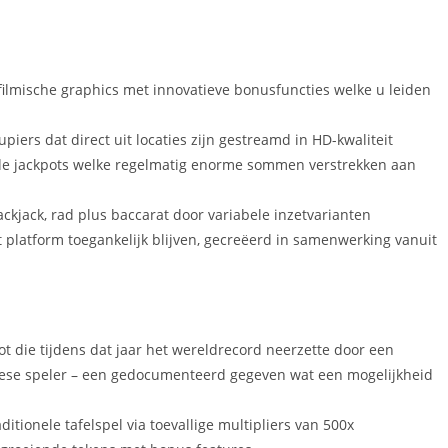
lmische graphics met innovatieve bonusfuncties welke u leiden
piers dat direct uit locaties zijn gestreamd in HD-kwaliteit
de jackpots welke regelmatig enorme sommen verstrekken aan
ckjack, rad plus baccarat door variabele inzetvarianten
t platform toegankelijk blijven, gecreëerd in samenwerking vanuit
t die tijdens dat jaar het wereldrecord neerzette door een
pese speler – een gedocumenteerd gegeven wat een mogelijkheid
itionele tafelspel via toevallige multipliers van 500x