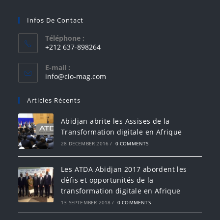
Infos De Contact
Téléphone :
+212 637-898264
E-mail :
info@cio-mag.com
Articles Récents
Abidjan abrite les Assises de la
Transformation digitale en Afrique
28 DECEMBER 2016
/
0 COMMENTS
Les ATDA Abidjan 2017 abordent les
défis et opportunités de la
transformation digitale en Afrique
13 SEPTEMBER 2018
/
0 COMMENTS