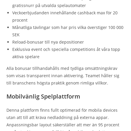
gratissnurr på utvalda spelautomater
Veckoerbjudanden innehållande cashback max för 20
procent
Månatliga tävlingar som har pris vilka överstiger 100 000
SEK
Reload-bonusar till nya depositioner
Exklusiva event och speciella competitions åt våra topp
aktiva spelare
Alla bonusar tillhandahålls med tydliga omsättningskrav
som visas transparent innan aktivering. Teamet håller sig
till branschens högsta praktik genom rimliga villkor.
Mobilvänlig Spelplattform
Denna plattform finns fullt optimerad för mobila devices
utan att till att kräva nedladdning på externa appar.
Anpassningsbar layout säkerställer att mer än 95 procent