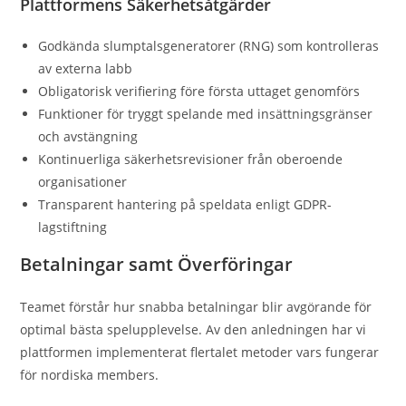
Plattformens Säkerhetsåtgärder
Godkända slumptalsgeneratorer (RNG) som kontrolleras
av externa labb
Obligatorisk verifiering före första uttaget genomförs
Funktioner för tryggt spelande med insättningsgränser
och avstängning
Kontinuerliga säkerhetsrevisioner från oberoende
organisationer
Transparent hantering på speldata enligt GDPR-
lagstiftning
Betalningar samt Överföringar
Teamet förstår hur snabba betalningar blir avgörande för
optimal bästa spelupplevelse. Av den anledningen har vi
plattformen implementerat flertalet metoder vars fungerar
för nordiska members.