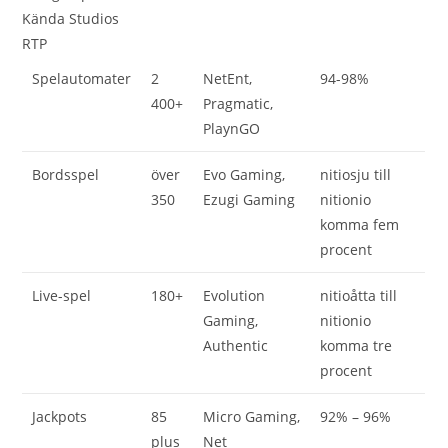
Kända Studios
RTP
Spelautomater
2
NetEnt,
94-98%
400+
Pragmatic,
PlaynGO
Bordsspel
över
Evo Gaming,
nitiosju till
350
Ezugi Gaming
nitionio
komma fem
procent
Live-spel
180+
Evolution
nitioåtta till
Gaming,
nitionio
Authentic
komma tre
procent
Jackpots
85
Micro Gaming,
92% – 96%
plus
Net