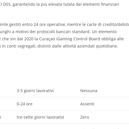
I DSS, garantendo la più elevata tutela dei elementi finanziari
ente gestiti entro 24 ore operative, mentre le carte di credito/debit
lunghi a motivo dei protocolli bancari standard. Un elemento
à è che sin dal 2020 la Curaçao iGaming Control Board obbliga alle
in conti segregati, distinti dalle attività aziendali quotidiane.
3-5 giorni lavorativi
Nessuna
0-24 ore
Assenti
i
tre-sette giorni lavorativi
Zero