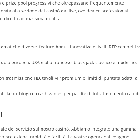
s e prize pool progressivi che oltrepassano frequentemente il
rvata alla sezione del casinò dal live, ove dealer professionisti
 in diretta ad massima qualità.
tematiche diverse, feature bonus innovative e livelli RTP competiti
i
ruota europea, USA e alla francese, black jack classico e moderno,
on trasmissione HD, tavoli VIP premium e limiti di puntata adatti a
tali, keno, bingo e crash games per partite di intrattenimento rapid
i
uciale del servizio sul nostro casinò. Abbiamo integrato una gamma
o protezione, rapidità e facilità. Le vostre operazioni vengono