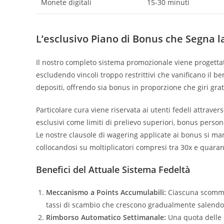
Monete digitali
15-30 minuti
L’esclusivo Piano di Bonus che Segna l
Il nostro completo sistema promozionale viene progettat
escludendo vincoli troppo restrittivi che vanificano il ben
depositi, offrendo sia bonus in proporzione che giri gra
Particolare cura viene riservata ai utenti fedeli attravers
esclusivi come limiti di prelievo superiori, bonus perso
Le nostre clausole di wagering applicate ai bonus si mant
collocandosi su moltiplicatori compresi tra 30x e quaran
Benefici del Attuale Sistema Fedeltà
Meccanismo a Points Accumulabili:
Ciascuna scommes
tassi di scambio che crescono gradualmente salendo
Rimborso Automatico Settimanale:
Una quota delle 