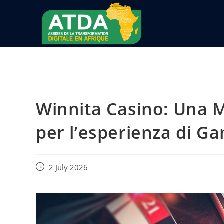
Winnita Casino: Una M
per l’esperienza di Ga
2 July 2026