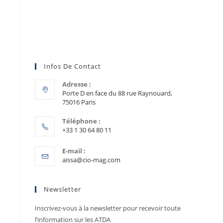
Infos De Contact
Adresse :
Porte D en face du 88 rue Raynouard,
75016 Paris
Téléphone :
+33 1 30 64 80 11
E-mail :
aissa@cio-mag.com
Newsletter
Inscrivez-vous à la newsletter pour recevoir toute
l’information sur les ATDA