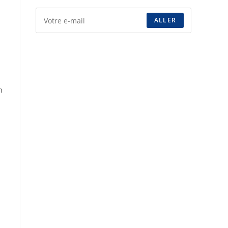
ALLER
n