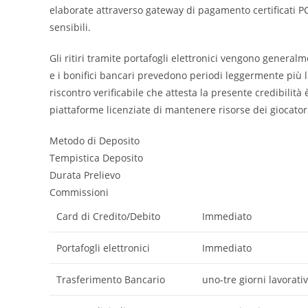
elaborate attraverso gateway di pagamento certificati PC
sensibili.
Gli ritiri tramite portafogli elettronici vengono generalm
e i bonifici bancari prevedono periodi leggermente più 
riscontro verificabile che attesta la presente credibilit
piattaforme licenziate di mantenere risorse dei giocatori 
Metodo di Deposito
Tempistica Deposito
Durata Prelievo
Commissioni
Card di Credito/Debito
Immediato
Portafogli elettronici
Immediato
Trasferimento Bancario
uno-tre giorni lavorativ