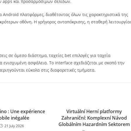
ν apps και προσαρμόσιμων σελίδων.
α Android πλατφόρμες, διαθέτοντας όλων τις χαρακτηριστικά της
κρότερων οθόνη. Η γρήγορος ανταπόκρισης, η σταθερή λειτουργία
εις σε άμεσο διάστημα, ταχείες bet επιλογές για ταχεία
α ενισχυμένη ασφάλεια. Το interface σχεδιάζεται με σκοπό την
περιηγούνται εύκολα στις διαφορετικές τμήματα.
sino : Une expérience
Virtuální Herní platformy
bile inégalée
Zahraniční: Komplexní Návod
Globálním Hazardním Sektorem
21 July 2026