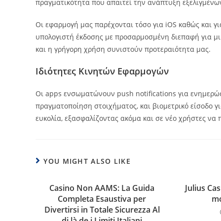
πραγματικότητα που απαιτεί την ανάπτυξη εξελιγμένω
Οι εφαρμογή μας παρέχονται τόσο για iOS καθώς και γι
υπολογιστή έκδοσης με προσαρμοσμένη διεπαφή για μι
και η γρήγορη χρήση συνιστούν προτεραιότητα μας.
Ιδιότητες Κινητών Εφαρμογών
Οι apps ενσωματώνουν push notifications για ενημερώσ
πραγματοποίηση στοιχήματος, και βιομετρικό είσοδο γι
ευκολία, εξασφαλίζοντας ακόμα και σε νέο χρήστες να 
YOU MIGHT ALSO LIKE
Casino Non AAMS: La Guida
Julius Ca
Completa Esaustiva per
mo
Divertirsi in Totale Sicurezza Al
di là de i Limiti Italiani