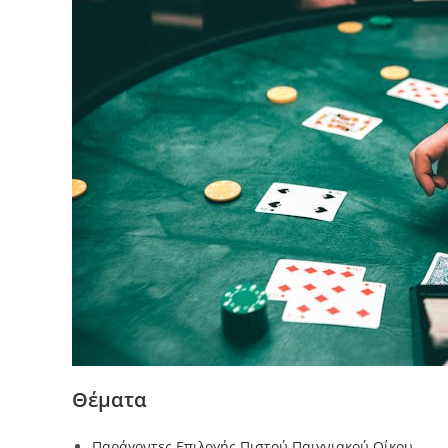
Θέματα
Παράγοντες Επιλογής Πιστού Παιγνιακού Οίκου