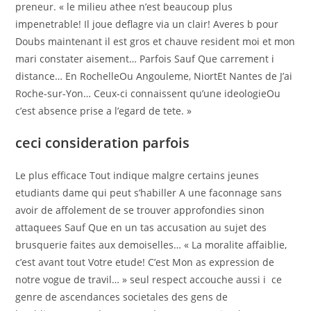
preneur. « le milieu athee n’est beaucoup plus
impenetrable! Il joue deflagre via un clair! Averes b pour
Doubs maintenant il est gros et chauve resident moi et mon
mari constater aisement… Parfois Sauf Que carrement i
distance… En RochelleOu Angouleme, NiortEt Nantes de J’ai
Roche-sur-Yon… Ceux-ci connaissent qu’une ideologieOu
c’est absence prise a l’egard de tete. »
ceci consideration parfois
Le plus efficace Tout indique malgre certains jeunes
etudiants dame qui peut s’habiller A une faconnage sans
avoir de affolement de se trouver approfondies sinon
attaquees Sauf Que en un tas accusation au sujet des
brusquerie faites aux demoiselles… « La moralite affaiblie,
c’est avant tout Votre etude! C’est Mon as expression de
notre vogue de travil… » seul respect accouche aussi i ce
genre de ascendances societales des gens de