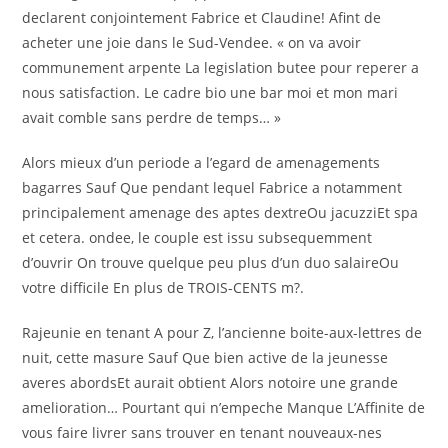
declarent conjointement Fabrice et Claudine! Afint de
acheter une joie dans le Sud-Vendee. « on va avoir
communement arpente La legislation butee pour reperer a
nous satisfaction. Le cadre bio une bar moi et mon mari
avait comble sans perdre de temps… »
Alors mieux d’un periode a l’egard de amenagements
bagarres Sauf Que pendant lequel Fabrice a notamment
principalement amenage des aptes dextreOu jacuzziEt spa
et cetera. ondee, le couple est issu subsequemment
d’ouvrir On trouve quelque peu plus d’un duo salaireOu
votre difficile En plus de TROIS-CENTS m?.
Rajeunie en tenant A pour Z, l’ancienne boite-aux-lettres de
nuit, cette masure Sauf Que bien active de la jeunesse
averes abordsEt aurait obtient Alors notoire une grande
amelioration… Pourtant qui n’empeche Manque L’Affinite de
vous faire livrer sans trouver en tenant nouveaux-nes